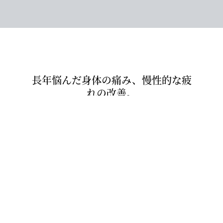
長年悩んだ身体の痛み、慢性的な疲
お知らせ
MAP
TEL
ネット予約
れの改善。
整体、鍼、コンディションなど身体に
関することは当院へお越しくださ
い。
当院のポイント
マッサージ、指圧、整体、鍼、ファン
クショナルカッピング、ストレッチ、
運動療法、スポーツコンディショニン
グ、リハビリ、インソール作製まで、