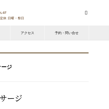

ル4F
00～）定休:日曜・祭日
フ
アクセス
予約・問い合せ
サージ
サージ