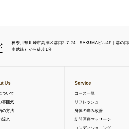
神奈川県川崎市高津区溝口2-7-24 SAKUMAビル4F｜溝
南武線）から徒歩1分
ut Us
Service
について
コース一覧
の雰囲気
リフレッシュ
約の方法
身体の痛み改善
の流れ
訪問医療マッサージ
コンディショニング