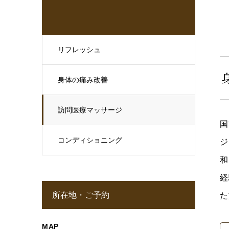
リフレッシュ
身体の痛み改善
訪問医療マッサージ
国
コンディショニング
ジ
和
経
所在地・ご予約
た
MAP