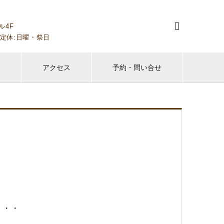

ル4F
00～）定休:日曜・祭日
フ
アクセス
予約・問い合せ
・・・