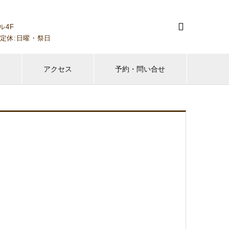

ル4F
00～）定休:日曜・祭日
フ
アクセス
予約・問い合せ
。