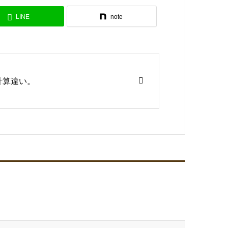
LINE
note
計算違い。