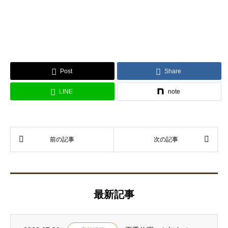
Post
Share
LINE
note
最新記事