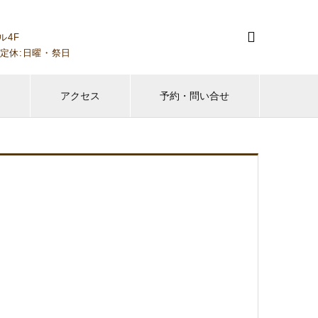

ル4F
00～）定休:日曜・祭日
フ
アクセス
予約・問い合せ