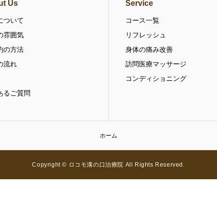
ut Us
Service
について
コース一覧
の雰囲気
リフレッシュ
約の方法
身体の痛み改善
の流れ
訪問医療マッサージ
コンディショニング
あるご質問
ホーム
Copyright © ロコモ溝の口治療院 All Rights Reserved.